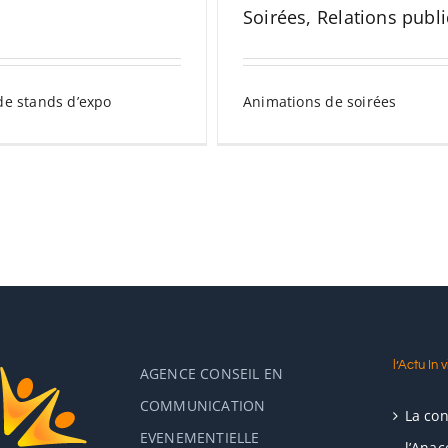
Soirées
,
Relations publ
de stands d’expo
Animations de soirées
l’Actu In v
AGENCE CONSEIL EN
COMMUNICATION
La co
EVENEMENTIELLE
l’Anac