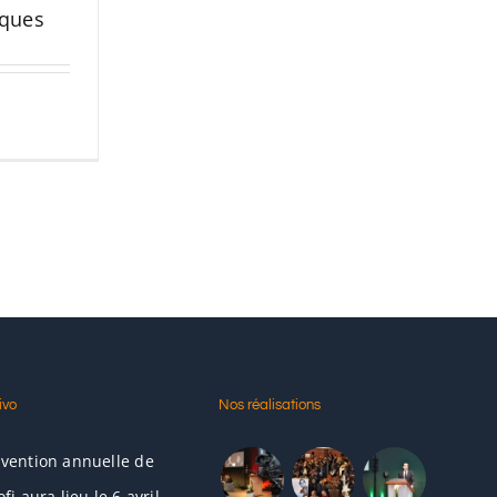
iques
ivo
Nos réalisations
nvention annuelle de
ofi aura lieu le 6 avril