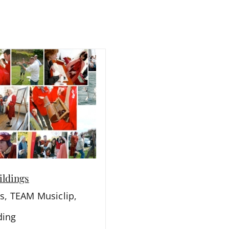
ldings
s
,
TEAM Musiclip
,
ding