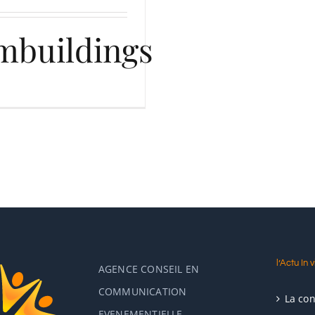
mbuildings
l’Actu In v
AGENCE CONSEIL EN
COMMUNICATION
La co
EVENEMENTIELLE