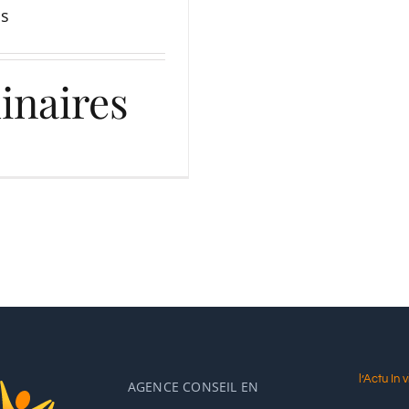
s
inaires
l’Actu In v
AGENCE CONSEIL EN